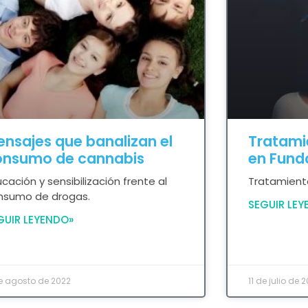
nsajes que banalizan el
Tratami
onsumo de cannabis
en Fund
cación y sensibilización frente al
Tratamient
nsumo de drogas.
SEGUIR LEY
GUIR LEYENDO»
e agosto de 2022
11 de julio de 