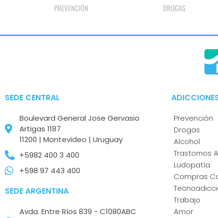
DROGAS
ALCOHOL
SEDE CENTRAL
ADICCIONE
Boulevard General Jose Gervasio
Prevención
Artigas 1187
Drogas
11200 | Montevideo | Uruguay
Alcohol
Trastornos A
+5982 400 3 400
Ludopatía
+598 97 443 400
Compras Co
Tecnoadicc
SEDE ARGENTINA
Trabajo
Avda. Entre Ríos 839 - C1080ABC
Amor