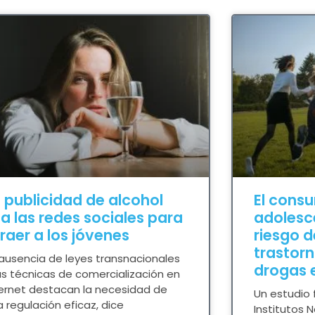
 publicidad de alcohol
El cons
a las redes sociales para
adolesc
raer a los jóvenes
riesgo d
trastor
 ausencia de leyes transnacionales
drogas e
as técnicas de comercialización en
ternet destacan la necesidad de
Un estudio 
 regulación eficaz, dice
Institutos 