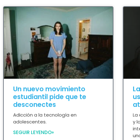
Un nuevo movimiento
La
estudiantil pide que te
us
desconectes
at
Adicción a la tecnología en
La
adolescentes.
y l
in
SEGUIR LEYENDO»
una