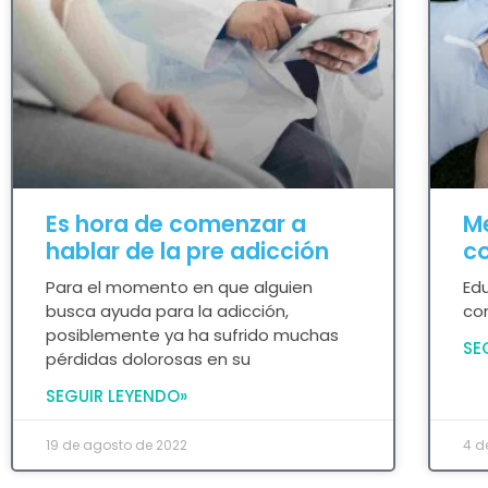
Es hora de comenzar a
Me
hablar de la pre adicción
c
Para el momento en que alguien
Edu
busca ayuda para la adicción,
co
posiblemente ya ha sufrido muchas
SE
pérdidas dolorosas en su
SEGUIR LEYENDO»
19 de agosto de 2022
4 d