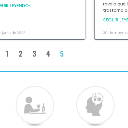
revela que 
GUIR LEYENDO»
trastorno 
SEGUIR LEY
e junio de 2022
30 de mayo d
1
2
3
4
5