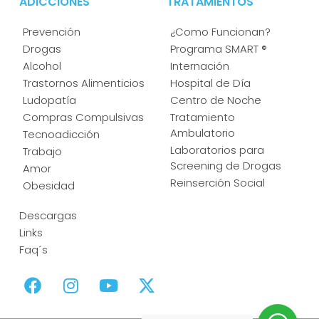
ADICCIONES
TRATAMIENTOS
Prevención
¿Como Funcionan?
Drogas
Programa SMART ®
Alcohol
Internación
Trastornos Alimenticios
Hospital de Día
Ludopatía
Centro de Noche
Compras Compulsivas
Tratamiento
Ambulatorio
Tecnoadicción
Laboratorios para
Trabajo
Screening de Drogas
Amor
Reinserción Social
Obesidad
Descargas
Links
Faq´s