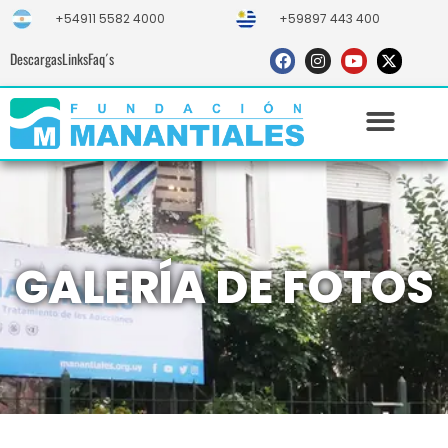
+54911 5582 4000
+59897 443 400
Descargas
Links
Faq´s
GALERÍA DE FOTOS