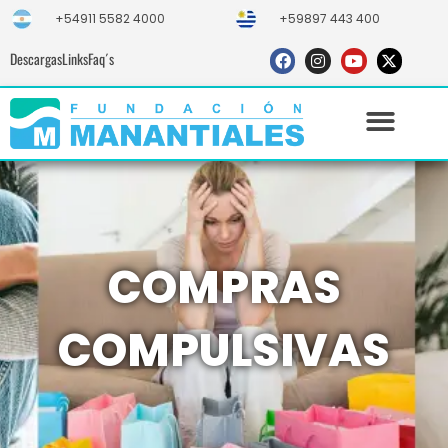
+54911 5582 4000
+59897 443 400
Descargas
Links
Faq´s
COMPRAS
COMPULSIVAS