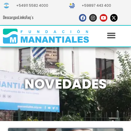
+54911 5582 4000
+59897 443 400
Descargas
Links
Faq´s
NOVEDADES