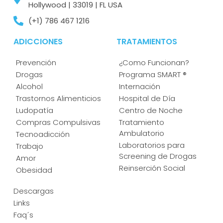
Hollywood | 33019 | FL USA
(+1) 786 467 1216
ADICCIONES
TRATAMIENTOS
Prevención
¿Como Funcionan?
Drogas
Programa SMART ®
Alcohol
Internación
Trastornos Alimenticios
Hospital de Día
Ludopatía
Centro de Noche
Compras Compulsivas
Tratamiento
Ambulatorio
Tecnoadicción
Laboratorios para
Trabajo
Screening de Drogas
Amor
Reinserción Social
Obesidad
Descargas
Links
Faq´s