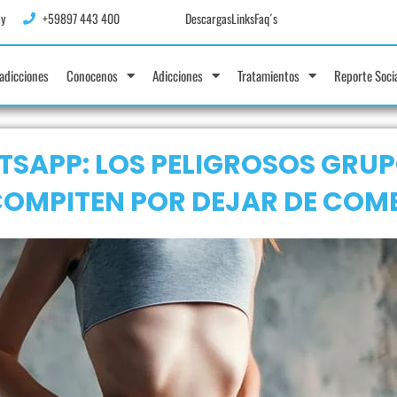
y
+59897 443 400
Descargas
Links
Faq´s
adicciones
Conocenos
Adicciones
Tratamientos
Reporte Soci
TSAPP: LOS PELIGROSOS GRU
OMPITEN POR DEJAR DE COM