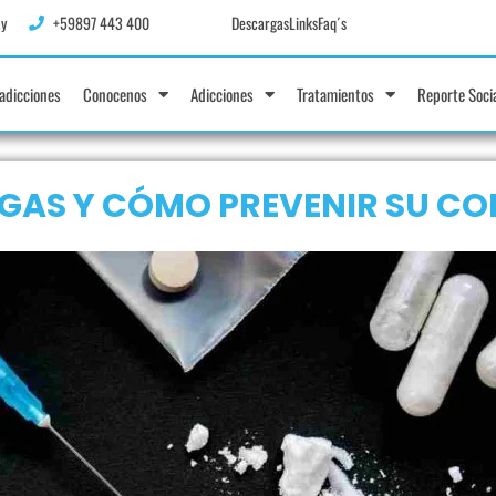
y
+59897 443 400
Descargas
Links
Faq´s
adicciones
Conocenos
Adicciones
Tratamientos
Reporte Soci
GAS Y CÓMO PREVENIR SU C