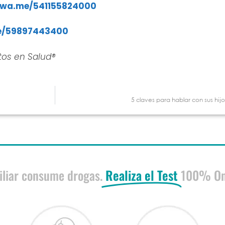
/wa.me/541155824000
e/59897443400
tos en Salud®
5 claves para hablar con sus hijo
iliar consume drogas.
Realiza el Test
100% On